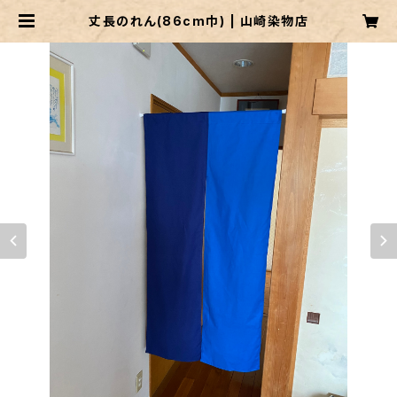
丈長のれん(86cm巾) | 山崎染物店